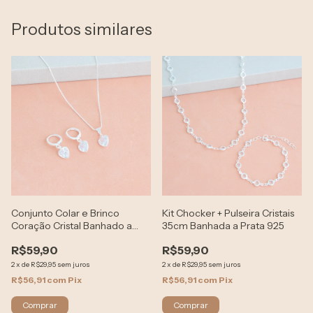
Produtos similares
Conjunto Colar e Brinco
Kit Chocker + Pulseira Cristais
Coração Cristal Banhado a
35cm Banhada a Prata 925
Prata 925
R$59,90
R$59,90
2
x
de
R$29,95
sem juros
2
x
de
R$29,95
sem juros
R$56,91
com
Pix
R$56,91
com
Pix