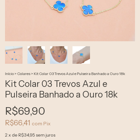
Início
>
Colares
>
Kit Colar 03 Trevos Azul e Pulseira Banhado a Ouro 18k
Kit Colar 03 Trevos Azul e
Pulseira Banhado a Ouro 18k
R$69,90
R$66,41
com
Pix
2
x de
R$34,95
sem juros