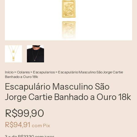
Início
>
Colares
>
Escapularios
>
Escapulário Masculino São Jorge Cartie
Banhado a Ouro 18k
Escapulário Masculino São
Jorge Cartie Banhado a Ouro 18k
R$99,90
R$94,91
com
Pix
3
x de
R$33,30
sem juros