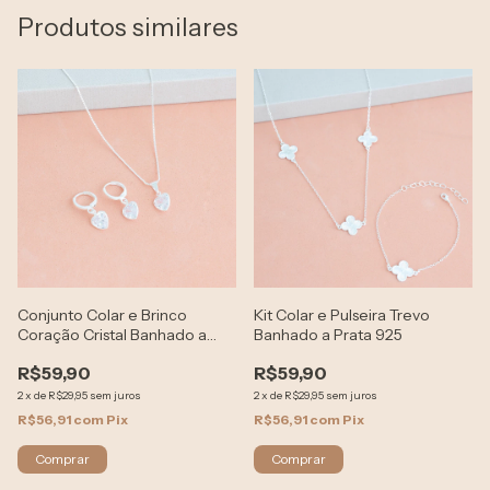
Produtos similares
Conjunto Colar e Brinco
Kit Colar e Pulseira Trevo
Coração Cristal Banhado a
Banhado a Prata 925
Prata 925
R$59,90
R$59,90
2
x
de
R$29,95
sem juros
2
x
de
R$29,95
sem juros
R$56,91
com
Pix
R$56,91
com
Pix