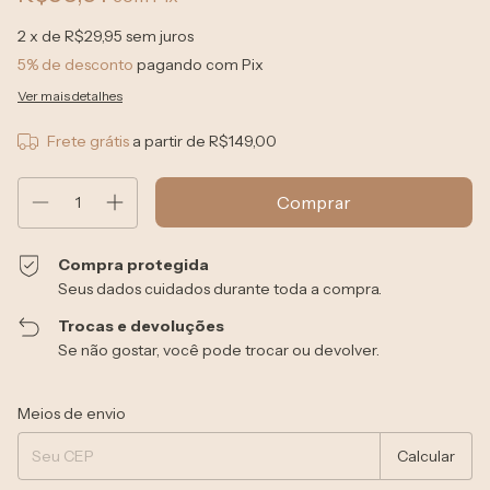
2
x de
R$29,95
sem juros
5% de desconto
pagando com Pix
Ver mais detalhes
Frete grátis
a partir de
R$149,00
Compra protegida
Seus dados cuidados durante toda a compra.
Trocas e devoluções
Se não gostar, você pode trocar ou devolver.
Entregas para o CEP:
Alterar CEP
Meios de envio
Calcular