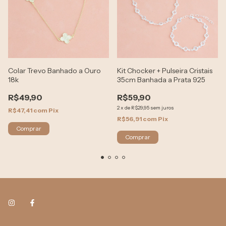
Colar Trevo Banhado a Ouro
Kit Chocker + Pulseira Cristais
18k
35cm Banhada a Prata 925
R$49,90
R$59,90
2
x
de
R$29,95
sem juros
R$47,41
com
Pix
R$56,91
com
Pix