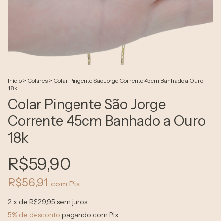
Início
>
Colares
>
Colar Pingente São Jorge Corrente 45cm Banhado a Ouro
18k
Colar Pingente São Jorge
Corrente 45cm Banhado a Ouro
18k
R$59,90
R$56,91
com
Pix
2
x de
R$29,95
sem juros
5% de desconto
pagando com Pix