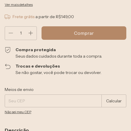
Ver mais detalhes
Frete grátis
a partir de
R$149,00
Compra protegida
Seus dados cuidados durante toda a compra.
Trocas e devoluções
Se não gostar, você pode trocar ou devolver.
Entregas para o CEP:
Alterar CEP
Meios de envio
Calcular
Não sei meu CEP
Descrição