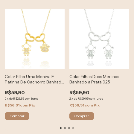
Colar Filha Uma Menina E
Colar Filhas Duas Meninas
Patinha De Cachorro Banhado
Banhado a Prata 925
Ouro 18k
R$59,90
R$59,90
2
x
de
R$29,95
sem juros
2
x
de
R$29,95
sem juros
R$56,91
com
Pix
R$56,91
com
Pix