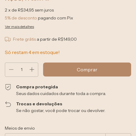
2
x de
R$34,95
sem juros
5% de desconto
pagando com Pix
Ver mais detalhes
Frete grátis
a partir de
R$149,00
Só restam
4
em estoque!
Compra protegida
Seus dados cuidados durante toda a compra.
Trocas e devoluções
Se não gostar, você pode trocar ou devolver.
Entregas para o CEP:
Alterar CEP
Meios de envio