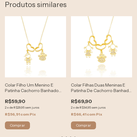
Produtos similares
Colar Filho Um Menino E
Colar Filhas Duas Meninas E
Patinha Cachorro Banhado
Patinha De Cachorro Banhado
Ouro 18k
Ouro 18k
R$59,90
R$69,90
2
x
de
R$29,95
sem juros
2
x
de
R$34,95
sem juros
R$56,91
com
Pix
R$66,41
com
Pix