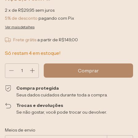
2
x de
R$29,95
sem juros
5% de desconto
pagando com Pix
Ver mais detalhes
Frete grátis
a partir de
R$149,00
Só restam
4
em estoque!
Compra protegida
Seus dados cuidados durante toda a compra.
Trocas e devoluções
Se não gostar, você pode trocar ou devolver.
Entregas para o CEP:
Alterar CEP
Meios de envio