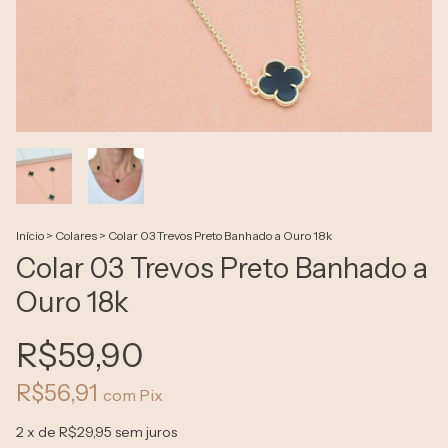
Início
>
Colares
>
Colar 03 Trevos Preto Banhado a Ouro 18k
Colar 03 Trevos Preto Banhado a
Ouro 18k
R$59,90
R$56,91
com
Pix
2
x de
R$29,95
sem juros