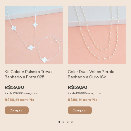
Kit Colar e Pulseira Trevo
Colar Duas Voltas Perola
Banhado a Prata 925
Banhado a Ouro 18k
R$59,90
R$59,90
2
x
de
R$29,95
sem juros
2
x
de
R$29,95
sem juros
R$56,91
com
Pix
R$56,91
com
Pix