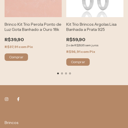
Brinco Kit Trio Perola Ponto de
Kit Trio Brincos Argolas Lisa
Luz Gota Banhado a Ouro 18k
Banhada a Prata 925
R$39,90
R$59,90
2
x
de
R$29,95
sem juros
R$37,91
com
Pix
R$56,91
com
Pix
Brincos